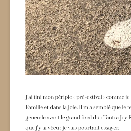
J’ai fini mon périple « pré-estival » comme j
Famille et dans la Joie. Il m’a semblé que le
générale avant le grand final du « Tantra Joy
que j’y ai vécu ; je vais pourtant essayer.