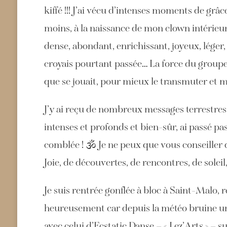
kiffé !!! J’ai vécu d’intenses moments de grâ
moins, à la naissance de mon clown intérieur…
dense, abondant, enrichissant, joyeux, léger,
croyais pourtant passée… La force du groupe
que se jouait, pour mieux le transmuter et m
J’y ai reçu de nombreux messages terrestres 
intenses et profonds et bien-sûr, ai passé pas
comblée ! 🕉 Je ne peux que vous conseiller de
Joie, de découvertes, de rencontres, de solei
Je suis rentrée gonflée à bloc à Saint-Malo
heureusement car depuis la météo bruine une
avec celui d’Ecstatic Danse – « Lez’Arts » –