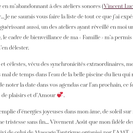
ce en m’abandonnant à des ateliers sonores (
Vincent Luc
 Je ne saurais vous faire la liste de tout ce que j’ai ex
 guérissant aussi, un des ateliers ayant réveillé en moi 
, le cadre de bienveillance de ma « Famille » m’a permi
’en délester.
et célestes, vécu des synchronicités extraordinaires, m
 mal de temps dans l’eau de la belle piscine du lieu qui 
 noter la date dans vos agendas car l’an prochain, ce fes
l, de plaisirs et d’Amour
.
, remplie d’énergies joyeuses dans mon âme, de soleil 
 tristesse sans fin… Vivement Août que mon fidèle destr
 suivi de celui de Massage Tantrique organisé par l’AMT