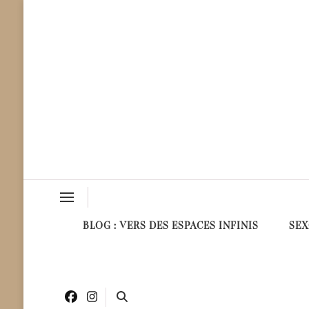
Milüne & Sens
Vibrez au Cœur des Sens !
BLOG : VERS DES ESPACES INFINIS
SEX