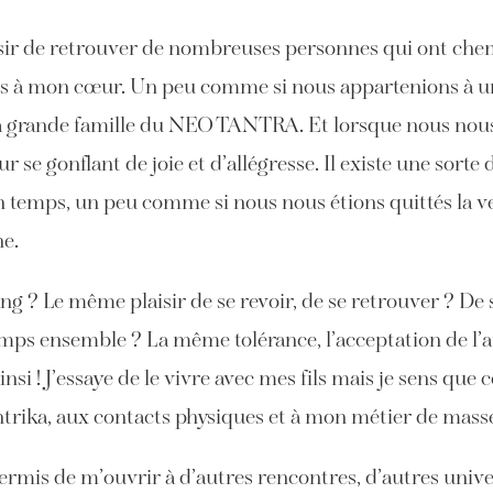
isir de retrouver de nombreuses personnes qui ont chemi
res à mon cœur. Un peu comme si nous appartenions à un
a grande famille du NEO TANTRA. Et lorsque nous nous c
 se gonflant de joie et d’allégresse. Il existe une sorte
 temps, un peu comme si nous nous étions quittés la vei
ne.
g ? Le même plaisir de se revoir, de se retrouver ? De 
temps ensemble ? La même tolérance, l’acceptation de l’
nsi ! J’essaye de le vivre avec mes fils mais je sens qu
antrika, aux contacts physiques et à mon métier de mass
ermis de m’ouvrir à d’autres rencontres, d’autres univer