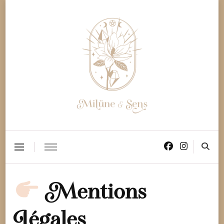
Milüne & Sens
Vibrez au Cœur des Sens !
Mentions
Légales