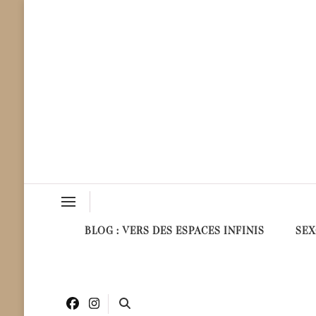
Milüne & Sens
Vibrez au Cœur des Sens !
BLOG : VERS DES ESPACES INFINIS
SEX