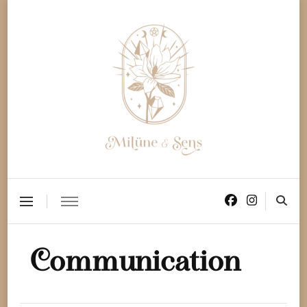
Milüne & Sens
Vibrez au Cœur des Sens !
Communication