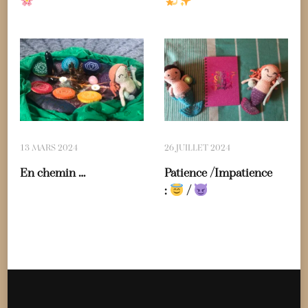
13 MARS 2024
26 JUILLET 2024
En chemin …
Patience /Impatience
:
/