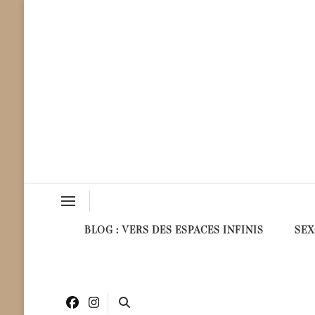
Milüne & Sens
Vibrez au Cœur des Sens !
BLOG : VERS DES ESPACES INFINIS
SEX